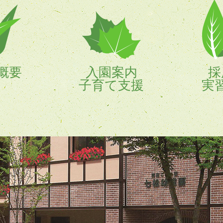
概要
入園案内
採
子育て支援
実