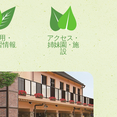
用・
アクセス・
習情報
姉妹園・施
設