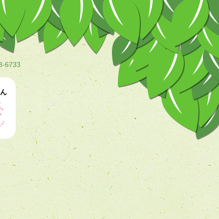
8-6733
ん