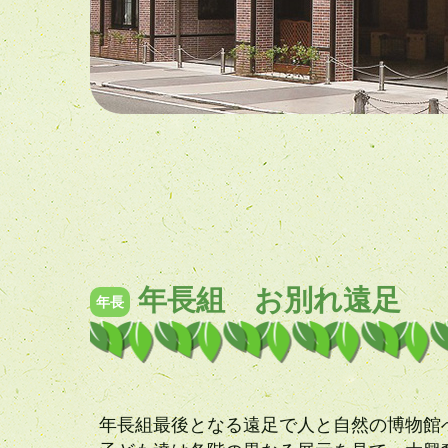
年長組 お別れ遠足
年長
年長組最後となる遠足で人と自然の博物館