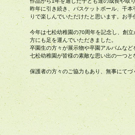
作品から1年を通した子ども達の成長や取
昨年に引き続き、バスケットボール、千本
りで楽しんでいただけたと思います。お手
今年は七松幼稚園の70周年を記念し、創
方にも足を運んでいただきました。
卒園生の方々が展示物や卒園アルバムなど
七松幼稚園が皆様の素敵な思い出の一つと
保護者の方々のご協力もあり、無事にてづ