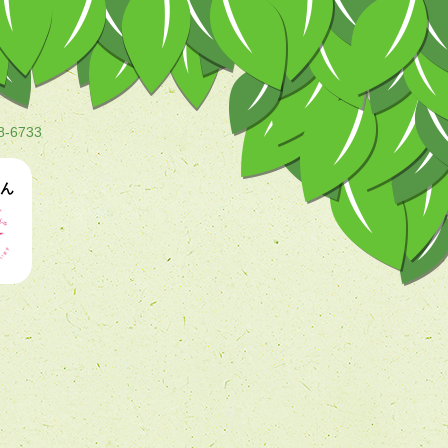
8-6733
ん