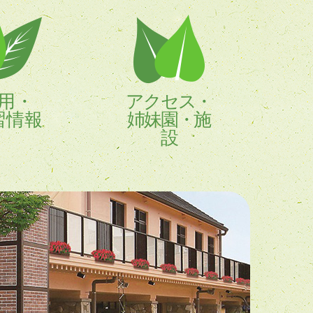
用・
アクセス・
習情報
姉妹園・施
設