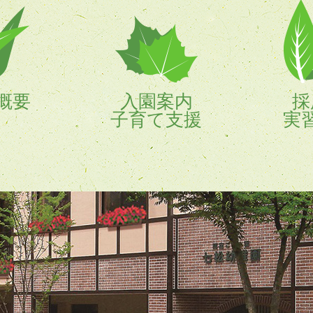
概要
入園案内
採
子育て支援
実