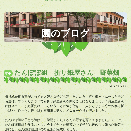
園のブログ
たんぽぽ組 折り紙屋さん 野菜畑
年中
2024.02.06
折り紙を折る事がとっても大好きな子ども達。そこから、折り紙屋さんをした子ど
も達は、てづくりまつりでも折り紙屋さんを開くことになりました。「お店屋さん
にはメニューが必要だね！」ということに気が付き、一人ひとりが自分の作れる折
り紙や、作りたい折り紙を画用紙に貼り、メニュー作りを行いました。
たんぽぽ組の子ども達は、一学期からたくさんの野菜を育ててきました。そこで、
たんぽぽ組畑を作ることに。今まで作った野菜の中で子ども達の心に残った野菜を
形にし、たんぽぽ組だけの野菜畑が完成しました。