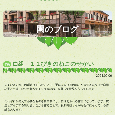
園のブログ
白組 １１ぴきのねこのせかい
年長
2024.02.06
１１ぴきのねこの劇遊びをしたことで、更に１１ぴきのねこが大好きになった白組
の子ども達。LaQや製作で１１ぴきのねこが暮らす世界を作っています。
それぞれが考えて必要なものを自由製作し、個性あふれる作品になっています。友
達とアイデアを出し合いながら作ることで、役割分担しながら合作になっている作
品もあります。